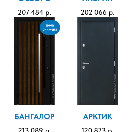
207 484
р.
202 066
р.
цена
снижена
БАНГАЛОР
АРКТИК
213 089
р.
120 873
р.