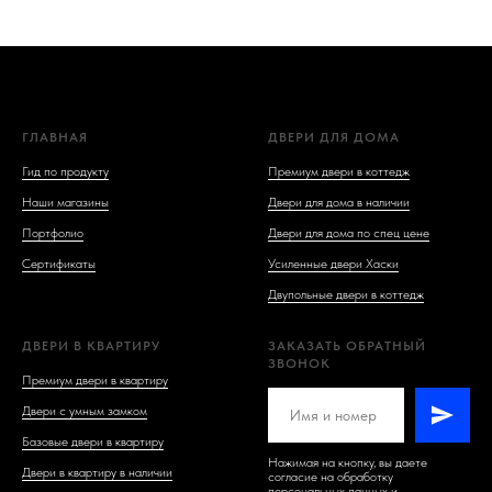
ГЛАВНАЯ
ДВЕРИ ДЛЯ ДОМА
Гид по продукту
Премиум двери в коттедж
Наши магазины
Двери для дома в наличии
Портфолио
Двери для дома по спец цене
Сертификаты
Усиленные двери Хаски
Двупольные двери в коттедж
ДВЕРИ В КВАРТИРУ
ЗАКАЗАТЬ ОБРАТНЫЙ
ЗВОНОК
Премиум двери в квартиру
Двери с умным замком
Базовые двери в квартиру
Нажимая на кнопку, вы даете
Двери в квартиру в наличии
согласие на обработку
персональных данных и