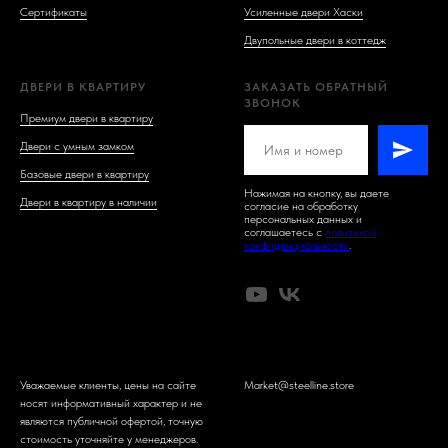
Сертификаты
Усиленные двери Хаски
Двупольные двери в коттедж
ДВЕРИ В КВАРТИРУ
ЗАКАЗАТЬ ОБРАТНЫЙ
ЗВОНОК
Премиум двери в квартиру
Двери с умным замком
Базовые двери в квартиру
Нажимая на кнопку, вы даете
Двери в квартиру в наличии
согласие на обработку
персональных данных и
соглашаетесь c
политикой
конфиденциальности
.
Уважаемые клиенты, цены на сайте
Market@steelline.store
носят информативный характер и не
являются публичной офертой, точную
стоимость уточняйте у менеджеров.