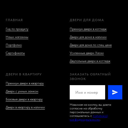
ГЛАВНАЯ
ДВЕРИ ДЛЯ ДОМА
Гид по продукту
Премиум двери в коттедж
Наши магазины
Двери для дома в наличии
Портфолио
Двери для дома по спец цене
Сертификаты
Усиленные двери Хаски
Двупольные двери в коттедж
ДВЕРИ В КВАРТИРУ
ЗАКАЗАТЬ ОБРАТНЫЙ
ЗВОНОК
Премиум двери в квартиру
Двери с умным замком
Базовые двери в квартиру
Нажимая на кнопку, вы даете
Двери в квартиру в наличии
согласие на обработку
персональных данных и
соглашаетесь c
политикой
конфиденциальности
.