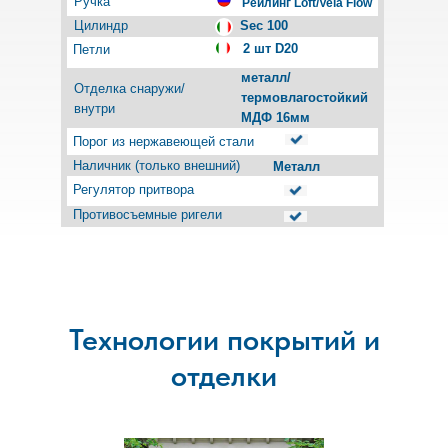
Ручка
Рейлинг Loft/Vela Flow
Цилиндр
Sec 100
2 шт D20
Петли
металл/
Отделка снаружи/
термовлагостойкий
внутри
МДФ 16мм
Порог из нержавеющей стали
Наличник (только внешний)
Металл
Регулятор притвора
Противосъемные ригели
Технологии покрытий и
отделки