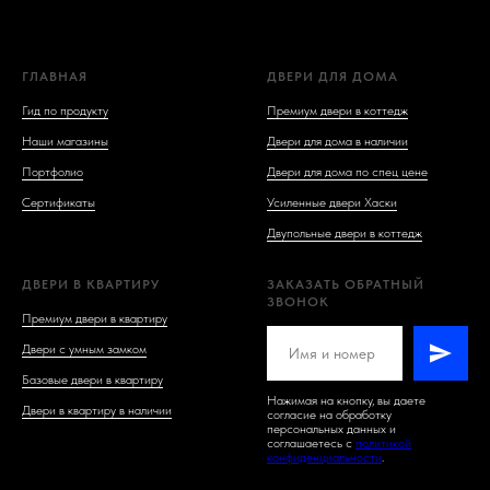
ГЛАВНАЯ
ДВЕРИ ДЛЯ ДОМА
Гид по продукту
Премиум двери в коттедж
Наши магазины
Двери для дома в наличии
Портфолио
Двери для дома по спец цене
Сертификаты
Усиленные двери Хаски
Двупольные двери в коттедж
ДВЕРИ В КВАРТИРУ
ЗАКАЗАТЬ ОБРАТНЫЙ
ЗВОНОК
Премиум двери в квартиру
Двери с умным замком
Базовые двери в квартиру
Нажимая на кнопку, вы даете
Двери в квартиру в наличии
согласие на обработку
персональных данных и
соглашаетесь c
политикой
конфиденциальности
.