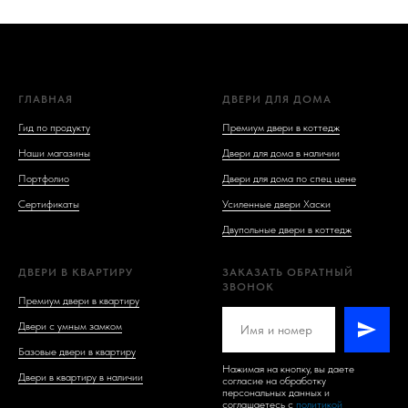
ГЛАВНАЯ
ДВЕРИ ДЛЯ ДОМА
Гид по продукту
Премиум двери в коттедж
Наши магазины
Двери для дома в наличии
Портфолио
Двери для дома по спец цене
Сертификаты
Усиленные двери Хаски
Двупольные двери в коттедж
ДВЕРИ В КВАРТИРУ
ЗАКАЗАТЬ ОБРАТНЫЙ
ЗВОНОК
Премиум двери в квартиру
Двери с умным замком
Базовые двери в квартиру
Нажимая на кнопку, вы даете
Двери в квартиру в наличии
согласие на обработку
персональных данных и
соглашаетесь c
политикой