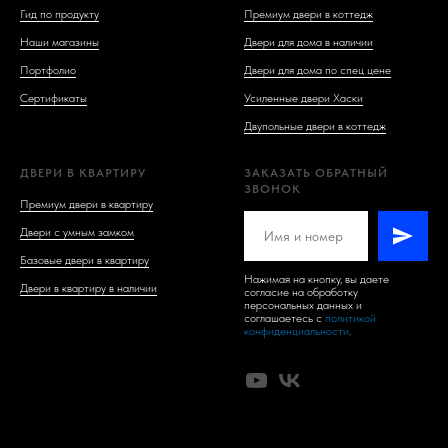
Гид по продукту
Премиум двери в коттедж
Наши магазины
Двери для дома в наличии
Портфолио
Двери для дома по спец цене
Сертификаты
Усиленные двери Хаски
Двупольные двери в коттедж
ДВЕРИ В КВАРТИРУ
ЗАКАЗАТЬ ОБРАТНЫЙ
ЗВОНОК
Премиум двери в квартиру
Двери с умным замком
Базовые двери в квартиру
Нажимая на кнопку, вы даете
Двери в квартиру в наличии
согласие на обработку
персональных данных и
соглашаетесь c
политикой
конфиденциальности
.