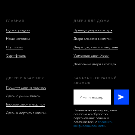
ГЛАВНАЯ
ДВЕРИ ДЛЯ ДОМА
Гид по продукту
Премиум двери в коттедж
Наши магазины
Двери для дома в наличии
Портфолио
Двери для дома по спец цене
Сертификаты
Усиленные двери Хаски
Двупольные двери в коттедж
ДВЕРИ В КВАРТИРУ
ЗАКАЗАТЬ ОБРАТНЫЙ
ЗВОНОК
Премиум двери в квартиру
Двери с умным замком
Базовые двери в квартиру
Нажимая на кнопку, вы даете
Двери в квартиру в наличии
согласие на обработку
персональных данных и
соглашаетесь c
политикой
конфиденциальности
.