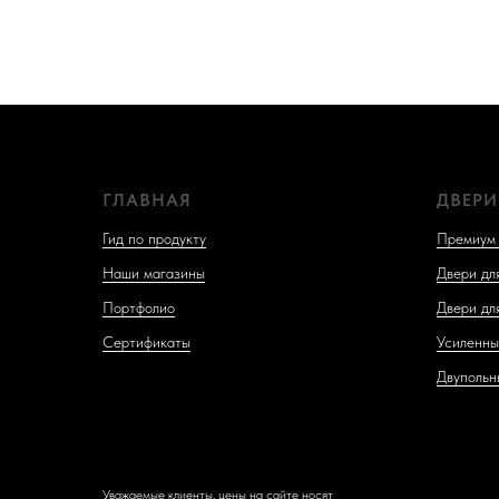
ГЛАВНАЯ
ДВЕРИ
Гид по продукту
Премиум 
Наши магазины
Двери дл
Портфолио
Двери дл
Сертификаты
Усиленны
Двупольн
Уважаемые клиенты, цены на сайте носят