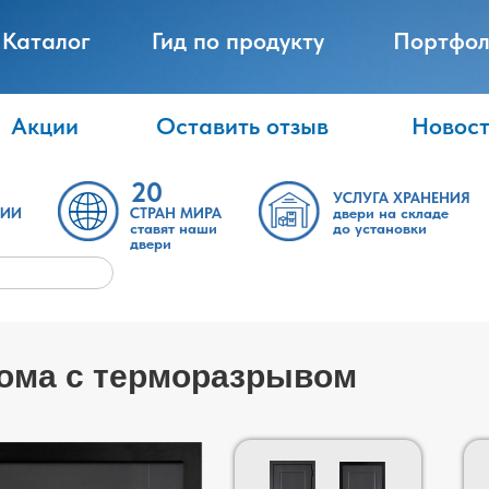
Каталог
Гид по продукту
Портфол
Акции
Оставить отзыв
Новос
20
УСЛУГА ХРАНЕНИЯ
ТИИ
СТРАН МИРА
двери на складе
ставят наши
до установки
двери
дома с терморазрывом