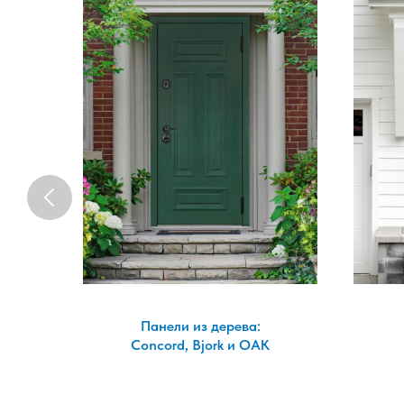
Панели из дерева:
а!
Concord, Bjork и OAK
з