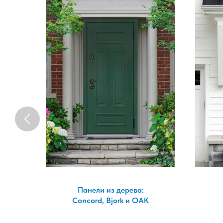
Панели из дерева:
а!
Concord, Bjork и OAK
з