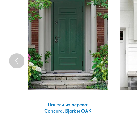
Панели из дерева:
а!
Concord, Bjork и OAK
з