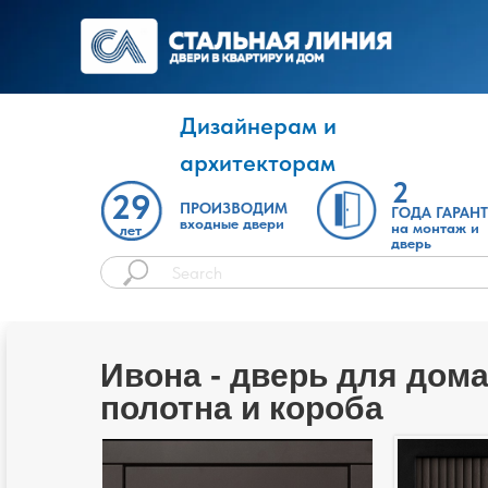
Дизайнерам и
архитекторам
2
29
ПРОИЗВОДИМ
ГОДА ГАРАН
входные двери
на монтаж и
лет
дверь
Ивона - дверь для дом
полотна и короба