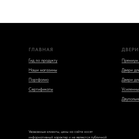
ГЛАВНАЯ
ДВЕРИ
Гид по продукту
Премиум 
Наши магазины
Двери дл
Портфолио
Двери дл
Сертификаты
Усиленны
Двупольн
Уважаемые клиенты, цены на сайте носят
информативный характер и не являются публичной