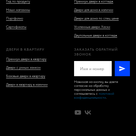
Гид по продукту
Премиум двери в коттедж
Наши магазины
Двери для дома в наличии
Портфолио
Двери для дома по спец цене
Сертификаты
Усиленные двери Хаски
Двупольные двери в коттедж
ДВЕРИ В КВАРТИРУ
ЗАКАЗАТЬ ОБРАТНЫЙ
ЗВОНОК
Премиум двери в квартиру
Двери с умным замком
Базовые двери в квартиру
Нажимая на кнопку, вы даете
Двери в квартиру в наличии
согласие на обработку
персональных данных и
соглашаетесь c
политикой
конфиденциальности
.