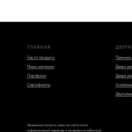
ГЛАВНАЯ
ДВЕРИ
Гид по продукту
Премиум 
Наши магазины
Двери дл
Портфолио
Двери дл
Сертификаты
Усиленны
Двупольн
Уважаемые клиенты, цены на сайте носят
информативный характер и не являются публичной