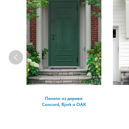
Панели из дерева:
а!
Concord, Bjork и OAK
з