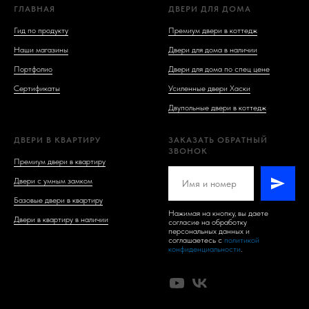
ГЛАВНАЯ
ДВЕРИ ДЛЯ ДОМА
Гид по продукту
Премиум двери в коттедж
Наши магазины
Двери для дома в наличии
Портфолио
Двери для дома по спец цене
Сертификаты
Усиленные двери Хаски
Двупольные двери в коттедж
ДВЕРИ В КВАРТИРУ
ЗАКАЗАТЬ ОБРАТНЫЙ
ЗВОНОК
Премиум двери в квартиру
Двери с умным замком
Базовые двери в квартиру
Нажимая на кнопку, вы даете
Двери в квартиру в наличии
согласие на обработку
персональных данных и
соглашаетесь c
политикой
конфиденциальности
.